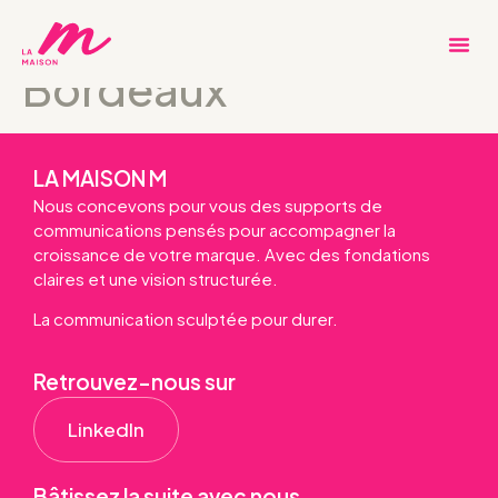
LifeSize Plans
Bordeaux
LA MAISON M
Nous concevons pour vous des supports de
communications pensés pour accompagner la
croissance de votre marque. Avec des fondations
claires et une vision structurée.
La communication sculptée pour durer.
Retrouvez-nous sur
LinkedIn
Bâtissez la suite avec nous