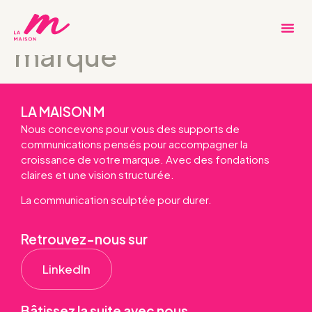
Positionnement de
marque
LA MAISON M
Nous concevons pour vous des supports de
communications pensés pour accompagner la
croissance de votre marque. Avec des fondations
claires et une vision structurée.
La communication sculptée pour durer.
Retrouvez-nous sur
LinkedIn
Bâtissez la suite avec nous