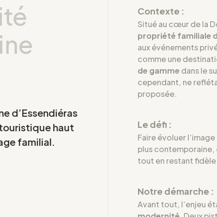
ité
Contexte :
Situé au cœur de la 
ine
propriété familiale
aux événements privés
comme une destinatio
de gamme
dans le su
cependant, ne refléta
proposée.
ine d’Essendiéras
Le défi :
touristique haut
Faire évoluer l’imag
ge familial.
plus contemporaine
tout en restant fidèle
Notre démarche :
Avant tout, l’enjeu ét
modernité
. Deux pi