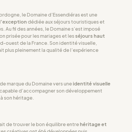
Dordogne, le Domaine d’Essendiéras est une
 d’exception
dédiée aux séjours touristiques et
. Au fil des années, le Domaine s’est imposé
n prisée pour les mariages et les
séjours haut
d-ouest de la France. Son identité visuelle,
it plus pleinement la qualité de l’expérience
e de marque du Domaine vers une
identité visuelle
, capable d’accompagner son développement
 à son héritage.
ait de trouver le bon équilibre entre
héritage et
stes créatives ont été développées puis