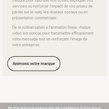
mesure pour valoriser vos offres, expliquer vos
services ou renforcer l’impact de vos prises de
parole sur le web, les réseaux sociaux ou en
présentation commerciale.
De la scénarisation à l’animation finale, chaque
vidéo est conçue pour transmettre efficacement
votre message tout en renforçant l’image de
votre entreprise.
Animons votre marque
Quelques témoignages de n
Notre marque manquait de contenus à jour pour